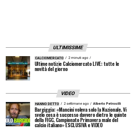
grande spinta, Lobo è uno degli elementi
chiave nel sistema di gioco di
Albert Riera
,
unendo disciplina tattica a una notevole
qualità in fase di spinta. La sua crescita è
stata costante, tanto da renderlo un
titolare
ULTIMISSIME
inamovibile
sulla corsia mancina e uno dei
giovani più interessanti del calcio
2 minuti ago
CALCIOMERCATO
Ultime notizie Calciomercato LIVE: tutte le
neozelandese.
novità del giorno
La sua storia è quella di un
talento globale
:
nato e cresciuto in Nuova Zelanda da
VIDEO
genitori di origine indiana, ha avuto anche
2 settimane ago
Alberto Petrosilli
HANNO DETTO
Bargiggia: «Mancini voleva solo la Nazionale. Vi
un’esperienza formativa nel
calcio
svelo cosa è successo davvero dietro le quinte
della FIGC. Campionato Primavera male del
universitario statunitense
con i Seattle
calcio italiano» ESCLUSIVA e VIDEO
University Redhawks, prima di tornare e