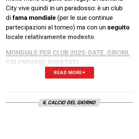
City vive quindi in un paradosso: è un club
di
fama mondiale
(per le sue continue
partecipazioni al torneo) ma con un
seguito
locale relativamente modesto
.
MONDIALE PER CLUB 2025: DATE, GIRONI,
CALENDARIO, RISULTATI
READ MORE
Il giocatore che ci farà innamorare:
Nathan Lobo
Nathan Lobo
è il simbolo della
nuova
IL CALCIO DEL GIORNO
generazione
dei Navy Blues: un
giocatore
moderno, dinamico e con un
profilo internazionale
.
Terzino sinistro
di