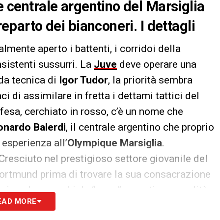
re centrale argentino del Marsiglia
reparto dei bianconeri. I dettagli
almente aperto i battenti, i corridoi della
nsistenti sussurri. La
Juve
deve operare una
ida tecnica di
Igor Tudor
, la priorità sembra
ci di assimilare in fretta i dettami tattici del
difesa, cerchiato in rosso, c’è un nome che
onardo Balerdi
, il centrale argentino che proprio
 esperienza all’
Olympique Marsiglia
.
Cresciuto nel prestigioso settore giovanile del
Dortmund prima di trovare la sua consacrazione
nisce la proverbiale “garra” argentina a qualità
EAD MORE
e nel gioco aereo e, soprattutto, dotato di