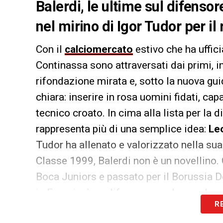
Balerdi, le ultime sul difenso
nel mirino di Igor Tudor per il 
Con il
calciomercato
estivo che ha uffici
Continassa sono attraversati dai primi, i
rifondazione mirata e, sotto la nuova gu
chiara: inserire in rosa uomini fidati, capa
tecnico croato. In cima alla lista per la 
rappresenta più di una semplice idea:
Le
Tudor ha allenato e valorizzato nella sua
Classe 1999, Balerdi non è un novellino. 
Boca Juniors e passato per il Borussia 
in Francia, è un difensore moderno, che u
R
tecniche importanti. Fisico roccioso, abil