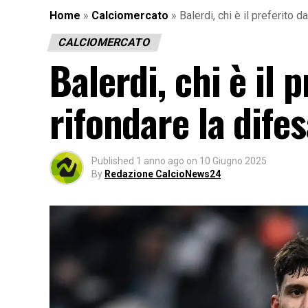
Home
»
Calciomercato
»
Balerdi, chi è il preferito 
CALCIOMERCATO
Balerdi, chi è il 
rifondare la difes
Published
1 anno ago
on
10 Giugno 2025
By
Redazione CalcioNews24