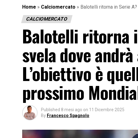
Home
»
Calciomercato
»
Balotelli ritorna in Serie 
CALCIOMERCATO
Balotelli ritorna 
svela dove andrà 
L’obiettivo è quel
prossimo Mondia
Published
8 mesi ago
on
11 Dicembre 2025
By
Francesco Spagnolo