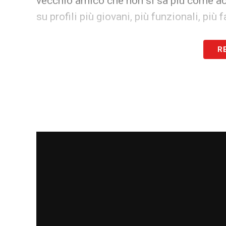
vecchio amico che non si sa più come ac
su profili più giovani, più funzionali, più 
E così
Balotelli
continua ad allenarsi da 
R
locale, come un ragazzo che aspetta la t
mai. In questo contesto, l’estero smette 
necessità: un nuovo inizio per ritrovare s
liberazione da un ambiente che, pur aven
riesce più a immaginarlo protagonista.
L’idea di appendere gli scarpini al chiodo
quando sarà il momento, e non permettere
la parola fine sulla sua storia. Il Mondi
sogni Mario ha sempre trovato un rifugio
Così, ancora una volta,
Balotelli
è pronto a