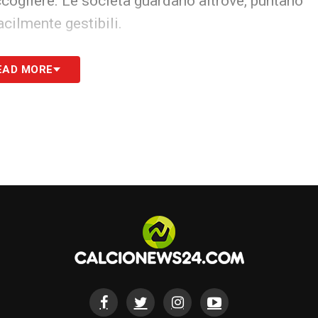
cogliere. Le società guardano altrove, puntano
facilmente gestibili.
solo, circondato dall’anonimato di una squadra
EAD MORE
elefonata che sa di meritare ma che non arriva
di essere una possibilità e diventa quasi una
pazio, fiducia, minuti. E forse anche una
dolo amato e contestato come pochi altri, non
 non lo sfiora.
Balotelli
vuole decidere da solo
 che sia l’indifferenza del mercato a scrivere
ale resta un sogno dichiarato impossibile, ma nei
 e un motore.
 ripartire. Forse lontano dall’Italia, forse più