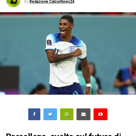
By
Redazione CalcioNews24