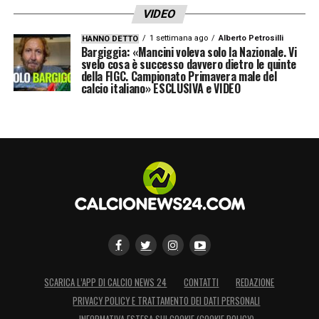
VIDEO
1 settimana ago
Alberto Petrosilli
HANNO DETTO
Bargiggia: «Mancini voleva solo la Nazionale. Vi
svelo cosa è successo davvero dietro le quinte
della FIGC. Campionato Primavera male del
calcio italiano» ESCLUSIVA e VIDEO
SCARICA L’APP DI CALCIO NEWS 24
CONTATTI
REDAZIONE
PRIVACY POLICY E TRATTAMENTO DEI DATI PERSONALI