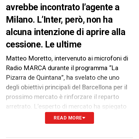
avrebbe incontrato l’agente a
Milano. L’Inter, però, non ha
alcuna intenzione di aprire alla
cessione. Le ultime
Matteo Moretto, intervenuto ai microfoni di
Radio MARCA durante il programma “La
Pizarra de Quintana”, ha svelato che uno
degli obiettivi principali del Barcellona per il
prossimo mercato è rinforzare il reparto
arretrato. L’esperto di mercato ha spiegato
che la direzione sportiva blaugrana è al
READ MORE
lavoro per individuare profili che si sposino
perfettamente con la filosofia del club: