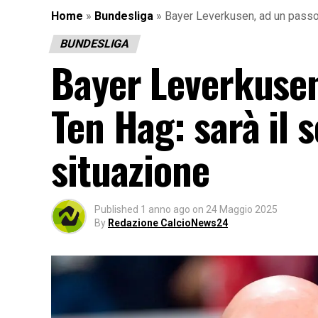
Home
»
Bundesliga
»
Bayer Leverkusen, ad un passo l
BUNDESLIGA
Bayer Leverkusen,
Ten Hag: sarà il s
situazione
Published
1 anno ago
on
24 Maggio 2025
By
Redazione CalcioNews24