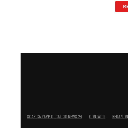
R
SCARICA L’APP DI CALCIO NEWS 24
CONTATTI
REDAZION