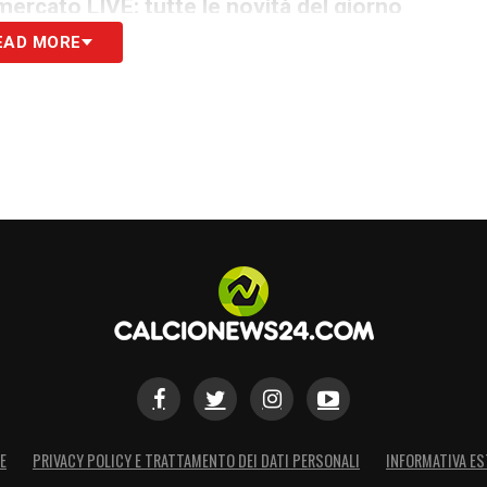
ercato LIVE: tutte le novità del giorno
EAD MORE
ha messo gli occhi su Belghali, soprattutto dopo
arotta si era già informato in passato, ma ora la
’operazione più concreta. Attenzione anche alla
ey sulla corsia laterale apprezza molto il
atti con il Verona, sfruttando i dialoghi aperti per
vane e Baldanzi.
gia del Verona
sarà semplice. L’Hellas Verona vorrebbe
are l’obiettivo salvezza. Inoltre pesa il fattore
to dall’Algeria e potrebbe essere assente per
. Nonostante ciò, il tema
Belghali Juventus
resta
E
PRIVACY POLICY E TRATTAMENTO DEI DATI PERSONALI
INFORMATIVA ES
dipenderà dalla forza delle offerte che arriveranno