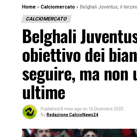
Home
»
Calciomercato
»
Belghali Juventus, il terzi
CALCIOMERCATO
Belghali Juventus
obiettivo dei bia
seguire, ma non u
ultime
Published
8 mesi ago
on
16 Dicembre 2025
By
Redazione CalcioNews24