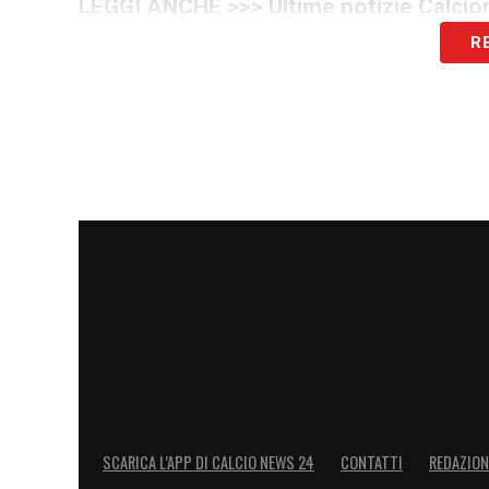
LEGGI ANCHE >>> Ultime notizie Calciom
R
Non c’è però solo la Juve. Anche l’Inter 
il grave infortunio di Denzel Dumfries. M
necessità di trovare un sostituto rende l
Roma, che nonostante la presenza di Wesl
profilo di Belghali e ha già avviato i cont
altre trattative come quelle legate a Gio
Il nodo Coppa d’Africa e la strate
Strappare Belghali a gennaio, però, non 
trattenerlo almeno fino a giugno per centr
Coppa d’Africa: Belghali è stato convoca
diverse settimane nel pieno dell’inverno
SCARICA L’APP DI CALCIO NEWS 24
CONTATTI
REDAZION
centrale: l’asta è solo all’inizio e tutto 