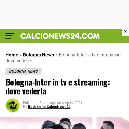
×
Home
»
Bologna News
»
Bologna-Inter in tv e streaming:
dove vederla
BOLOGNA NEWS
Bologna-Inter in tv e streaming:
dove vederla
Published
5 anni ago
on
3 Aprile 2021
By
Redazione CalcioNews24