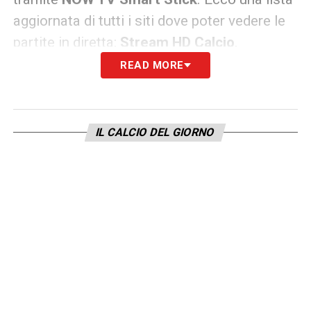
aggiornata di tutti i siti dove poter vedere le
partite in diretta:
Stream HD Calcio
.
READ MORE
Info e dove vederla
Competizione:
Serie A 2020/2021
IL CALCIO DEL GIORNO
Quando:
Sabato 3 aprile
2021
Fischio d’inizio:
ore 20.45
Dove vederla in tv:
Sky Sport Uno
(numero
201 del satellite, numero 472 e 482 del
digitale terrestre),
Sky Sport Serie A
(numero 202 e 249 del satellite, numero
473 e 483 del digitale terrestre),
Sky Sport
(numero 251 del satellite)