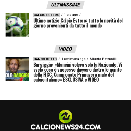
ULTIMISSIME
Dove vederla in streaming:
Sky Go, Now Tv
Stadio:
Stadio Renato Dall’Ara
(Bologna)
1 ora ago
CALCIO ESTERO
Ultime notizie Calcio Estero: tutte le novità del
Arbitro:
Piero Giacomelli di Trieste
giorno provenienti da tutto il mondo
Scopri di piú su
Pokerstarsnews.it
VIDEO
LA PLAYLIST DELLE NOSTRE TOP NEWS
1 settimana ago
Alberto Petrosilli
HANNO DETTO
Bargiggia: «Mancini voleva solo la Nazionale. Vi
svelo cosa è successo davvero dietro le quinte
della FIGC. Campionato Primavera male del
calcio italiano» ESCLUSIVA e VIDEO