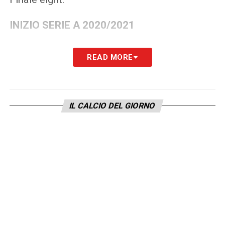
INIZIO SERIE A 2020/2021
Sabato 19 settembre 2020
READ MORE
TURNI INFRASETTIMANALI SERIE A
2020/2021
IL CALCIO DEL GIORNO
Mercoledì 16 dicembre
Mercoledì 23 dicembre
Mercoledì 6 gennaio
Mercoledì 3 marzo
Mercoledì 21 aprile
Mercoledì 12 maggio
SOSTE SERIE A 2020/2021