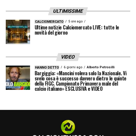
ULTIMISSIME
Domenica 11 ottobre
5 ore ago
CALCIOMERCATO
Domenica 15 novembre
Ultime notizie Calciomercato LIVE: tutte le
novità del giorno
Domenica 28 marzo
FESTIVITÀ NATALIZIE E RIPRESA
VIDEO
Giovedì 24 dicembre-Sabato 2 gennaio (10 giorni)
6 giorni ago
Alberto Petrosilli
HANNO DETTO
Bargiggia: «Mancini voleva solo la Nazionale. Vi
FINE
svelo cosa è successo davvero dietro le quinte
della FIGC. Campionato Primavera male del
calcio italiano» ESCLUSIVA e VIDEO
Domenica 23 maggio
Criteri Calendario Serie A 2020/2021
La Lega di Serie A ha reso noti i criteri e le
richieste specifiche delle singole società