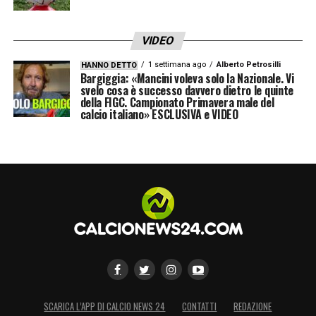
VIDEO
1 settimana ago
Alberto Petrosilli
HANNO DETTO
Bargiggia: «Mancini voleva solo la Nazionale. Vi
svelo cosa è successo davvero dietro le quinte
della FIGC. Campionato Primavera male del
calcio italiano» ESCLUSIVA e VIDEO
SCARICA L’APP DI CALCIO NEWS 24
CONTATTI
REDAZIONE