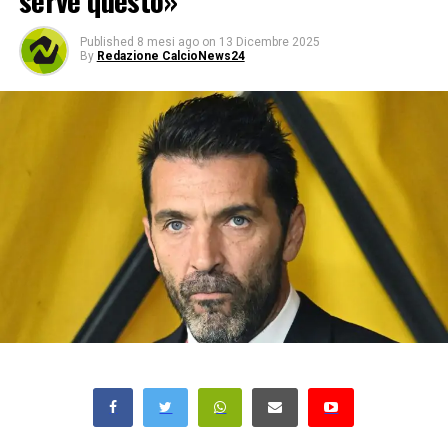
serve questo»
Published
8 mesi ago
on
13 Dicembre 2025
By
Redazione CalcioNews24