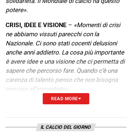
solidarietà. Il Mondiale di calcio ha questo
potere».
CRISI, IDEE E VISIONE
–
«Momenti di crisi
ne abbiamo vissuti parecchi con la
Nazionale. Ci sono stati cocenti delusioni
anche anni addietro. La cosa più importante
è avere idee e una visione che ci permetta di
sapere che percorso fare. Quando c’è una
carenza di talento penso che non bisogna
pensare all’immediato».
READ MORE
IL CALCIO DI BASE COME CHIAVE
–
«Il
talento è un qualcosa che non crei in un anno
o due: serve una visione che guardi 20 anni
IL CALCIO DEL GIORNO
avanti. Se fra 10 o 15 anni vogliamo tornare