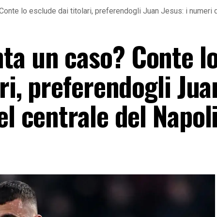
onte lo esclude dai titolari, preferendogli Juan Jesus: i numeri d
ta un caso? Conte l
ari, preferendogli Jua
el centrale del Napol