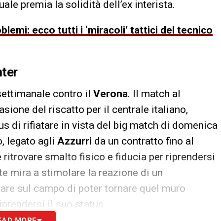
ale premia la solidità dell’ex interista.
lemi: ecco tutti i ‘miracoli’ tattici del tecnico
nter
asettimanale contro il
Verona
. Il match al
ione del riscatto per il centrale italiano,
di rifiatare in vista del big match di domenica
, legato agli
Azzurri
da un contratto fino al
 ritrovare smalto fisico e fiducia per riprendersi
te mira a stimolare la reazione di un
are sul campo di poter tornare quel muro
iprendersi il suo status.
EAD MORE