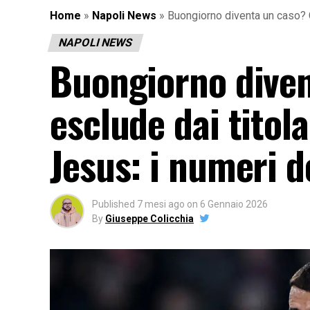
Home
»
Napoli News
»
Buongiorno diventa un caso? C
NAPOLI NEWS
Buongiorno diven
esclude dai titol
Jesus: i numeri d
Published
7 mesi ago
on
6 Gennaio 2026
By
Giuseppe Colicchia