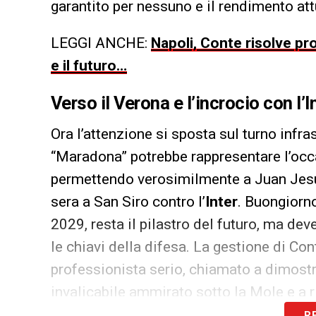
garantito per nessuno e il rendimento attu
LEGGI ANCHE:
Napoli, Conte risolve prob
e il futuro…
Verso il Verona e l’incrocio con l’I
Ora l’attenzione si sposta sul turno infr
“Maradona” potrebbe rappresentare l’occas
permettendo verosimilmente a Juan Jesus 
sera a San Siro contro l’
Inter
. Buongiorno
2029, resta il pilastro del futuro, ma deve
le chiavi della difesa. La gestione di Con
professionista serio, chiamato a dimostr
invalicabile ammirato sotto la Mole e a r
R