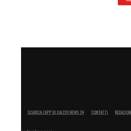
LA PLAYLIST DELLE NOSTRE TOP NEW
SCARICA L’APP DI CALCIO NEWS 24
CONTATTI
REDAZION