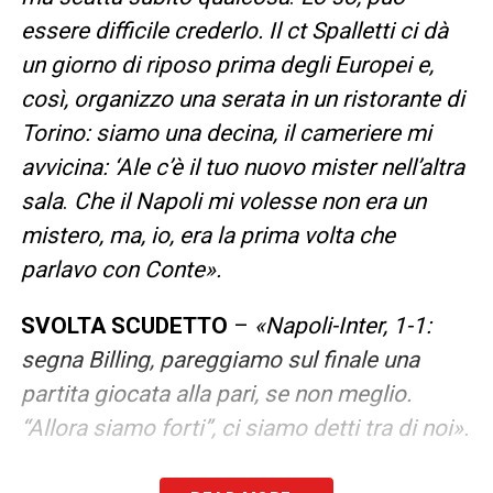
essere difficile crederlo. Il ct Spalletti ci dà
un giorno di riposo prima degli Europei e,
così, organizzo una serata in un ristorante di
Torino: siamo una decina, il cameriere mi
avvicina: ‘Ale c’è il tuo nuovo mister nell’altra
sala
.
Che il Napoli mi volesse non era un
mistero, ma, io, era la prima volta che
parlavo con Conte».
SVOLTA SCUDETTO
–
«
Napoli-Inter, 1-1:
segna Billing, pareggiamo sul finale una
partita giocata alla pari, se non meglio.
“Allora siamo forti”, ci siamo detti tra di noi
».
CONTE TI ENTRA IN TESTA?
–
«
Va così. Io