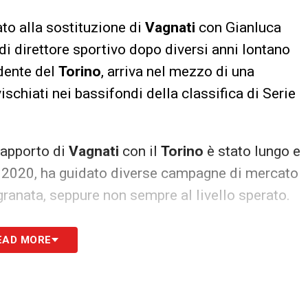
ato alla sostituzione di
Vagnati
con Gianluca
 di direttore sportivo dopo diversi anni lontano
idente del
Torino
, arriva nel mezzo di una
vischiati nei bassifondi della classifica di Serie
rapporto di
Vagnati
con il
Torino
è stato lungo e
el 2020, ha guidato diverse campagne di mercato
 granata, seppure non sempre al livello sperato.
rustrazione e la critica verso la gestione sportiva
EAD MORE
o come figura simbolica delle scelte non
a.