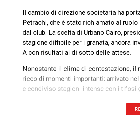
Il cambio di direzione societaria ha port
Petrachi, che è stato richiamato al ruolo
dal club. La scelta di Urbano Cairo, pres
stagione difficile per i granata, ancora in
A con risultati al di sotto delle attese.
Nonostante il clima di contestazione, il 
ricco di momenti importanti: arrivato n
e condiviso stagioni intense con i tifosi
Il saluto dei tifosi, tuttavia, riflette la f
R
recente, in cui
Vagnati
è spesso percepit
pienamente condivise dalla curva granat