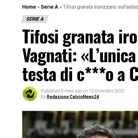
Home
»
Serie A
»
Tifosi granata ironizzano sull’addi
SERIE A
Tifosi granata iro
Vagnati: «L’unica
testa di c***o a 
Published
8 mesi ago
on
13 Dicembre 2025
By
Redazione CalcioNews24