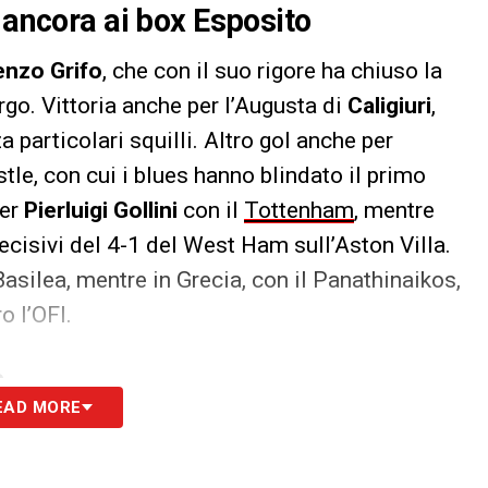
 ancora ai box Esposito
enzo Grifo
, che con il suo rigore ha chiuso la
rgo. Vittoria anche per l’Augusta di
Caligiuri
,
particolari squilli. Altro gol anche per
le, con cui i blues hanno blindato il primo
per
Pierluigi Gollini
con il
Tottenham
, mentre
decisivi del 4-1 del West Ham sull’Aston Villa.
asilea, mentre in Grecia, con il Panathinaikos,
o l’OFI.
S
EAD MORE