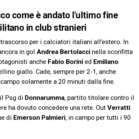
 ecco come è andato l’ultimo fine
itano in club stranieri
ascorso per i calciatori italiani all’estero. In
 ancora in gol
Andrea Bertolacci
nella sconfitta
protagonisti anche
Fabio Borini
ed
Emiliano
ellino giallo. Cade, sempre per 2-1, anche
n campo solamente a 20 minuti dalla fine.
il Psg di
Donnarumma
, partito titolare contro il
tiere ha dovuto concedere una rete. Out
Verratti
ne di
Emerson Palmieri
, in campo per tutti i 90