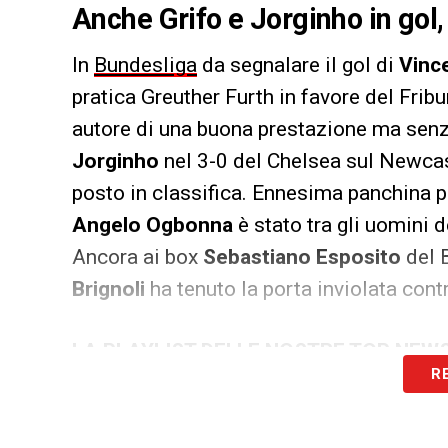
Anche Grifo e Jorginho in gol,
In
Bundesliga
da segnalare il gol di
Vinc
pratica Greuther Furth in favore del Fribu
autore di una buona prestazione ma senza 
Jorginho
nel 3-0 del Chelsea sul Newcast
posto in classifica. Ennesima panchina 
Angelo Ogbonna
è stato tra gli uomini 
Ancora ai box
Sebastiano Esposito
del B
Brignoli
ha tenuto la porta inviolata contr
LA PLAYLIST DELLE NOSTRE TOP NEW
R