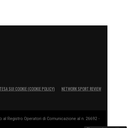
TESA SUI COOKIE (COOKIE POLICY)
NETWORK SPORT REVIEW
o al Registro Operatori di Comunicazione al n. 26692 -