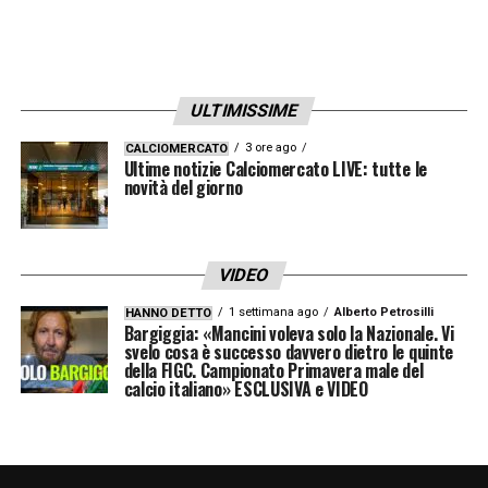
campionato di Serie A della settima
giornata
ULTIMISSIME
LA PLAYLIST DELLE NOSTRE TOP NEWS
3 ore ago
CALCIOMERCATO
Ultime notizie Calciomercato LIVE: tutte le
novità del giorno
VIDEO
1 settimana ago
Alberto Petrosilli
HANNO DETTO
Bargiggia: «Mancini voleva solo la Nazionale. Vi
svelo cosa è successo davvero dietro le quinte
della FIGC. Campionato Primavera male del
calcio italiano» ESCLUSIVA e VIDEO