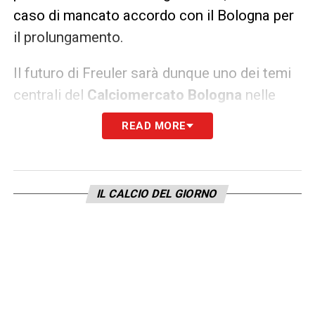
caso di mancato accordo con il Bologna per
il prolungamento.
Il futuro di Freuler sarà dunque uno dei temi
centrali del
Calciomercato Bologna
nelle
prossime settimane. Trattenere un
READ MORE
centrocampista del suo calibro sarebbe un
segnale importante di ambizione per i
rossoblù, che puntano a consolidarsi tra le
IL CALCIO DEL GIORNO
prime della classe in Serie A. Tuttavia, con le
big pronte ad approfittare di ogni spiraglio, la
società dovrà muoversi con tempestività per
evitare sorprese.
LEGGI ANCHE:
Le probabili formazioni del