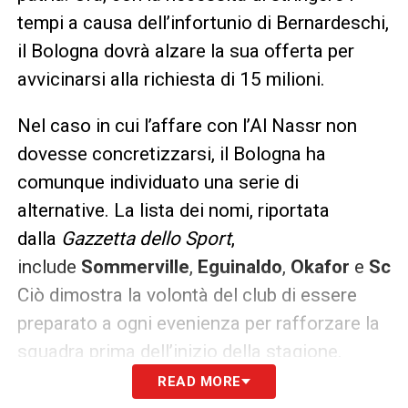
tempi a causa dell’infortunio di Bernardeschi,
il Bologna dovrà alzare la sua offerta per
avvicinarsi alla richiesta di 15 milioni.
Nel caso in cui l’affare con l’Al Nassr non
dovesse concretizzarsi, il Bologna ha
comunque individuato una serie di
alternative. La lista dei nomi, riportata
dalla
Gazzetta dello Sport
,
include
Sommerville
,
Eguinaldo
,
Okafor
e
Schj
Ciò dimostra la volontà del club di essere
preparato a ogni evenienza per rafforzare la
squadra prima dell’inizio della stagione.
READ MORE
LA PLAYLIST DELLE NOSTRE TOP NEWS