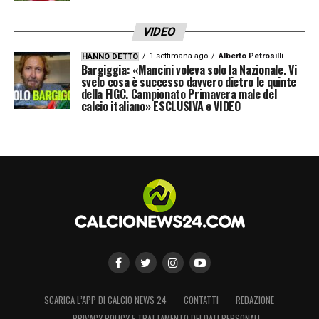
VIDEO
1 settimana ago
Alberto Petrosilli
HANNO DETTO
Bargiggia: «Mancini voleva solo la Nazionale. Vi
svelo cosa è successo davvero dietro le quinte
della FIGC. Campionato Primavera male del
calcio italiano» ESCLUSIVA e VIDEO
SCARICA L’APP DI CALCIO NEWS 24
CONTATTI
REDAZIONE
PRIVACY POLICY E TRATTAMENTO DEI DATI PERSONALI