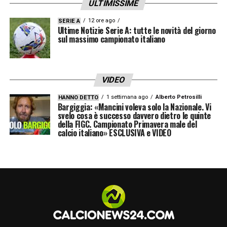
ULTIMISSIME
anche una maturità crescente, assumendosi
responsabilità importanti all’interno del
12 ore ago
SERIE A
Ultime Notizie Serie A: tutte le novità del giorno
reparto difensivo del Südtirol. Qualità come
sul massimo campionato italiano
personalità e concentrazione costante non
sono passate inosservate, tanto da attirare
VIDEO
l’attenzione di più club. Il suo nome, dunque,
1 settimana ago
Alberto Petrosilli
HANNO DETTO
rientra a pieno titolo tra quelli seguiti con
Bargiggia: «Mancini voleva solo la Nazionale. Vi
svelo cosa è successo davvero dietro le quinte
interesse nel
calciomercato del Cagliari
.
della FIGC. Campionato Primavera male del
calcio italiano» ESCLUSIVA e VIDEO
Al momento, è bene sottolinearlo, non ci
sono trattative avanzate né affondi ufficiali.
Si tratta di una pista in fase di valutazione,
ma l’interesse dei rossoblù conferma la
volontà di arrivare preparati all’apertura del
mercato. Se le condizioni economiche e