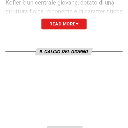
Kofler è un centrale giovane, dotato di una
struttura fisica imponente e di caratteristiche
che si sposano bene con le esigenze del
READ MORE
Cagliari. Nel campionato cadetto si è messo
in luce per continuità di rendimento e
affidabilità, dimostrando anche una buona
IL CALCIO DEL GIORNO
capacità di adattarsi a diversi assetti tattici.
Abile nel gioco aereo, ordinato nella gestione
del pallone e attento in fase di marcatura, il
difensore rappresenta un profilo
interessante per una squadra che fa
dell’organizzazione e della solidità i propri
punti di forza.
Nel corso della stagione, Kofler ha mostrato