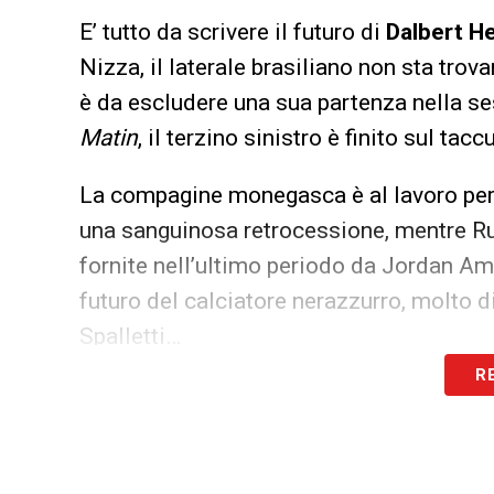
E’ tutto da scrivere il futuro di
Dalbert H
Nizza, il laterale brasiliano non sta trov
è da escludere una sua partenza nella s
Matin
, il terzino sinistro è finito sul tac
La compagine monegasca è al lavoro per r
una sanguinosa retrocessione, mentre Ru
fornite nell’ultimo periodo da Jordan Ama
futuro del calciatore nerazzurro, molto d
Spalletti…
R
LA PLAYLIST DELLE NOSTRE TOP NEW