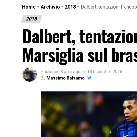
Home
»
Archivio
»
2018
»
Dalbert, tentazioni france
2018
Dalbert, tentazio
Marsiglia sul bra
Published
8 anni ago
on
18 Dicembre 2018
By
Massimo Balsamo