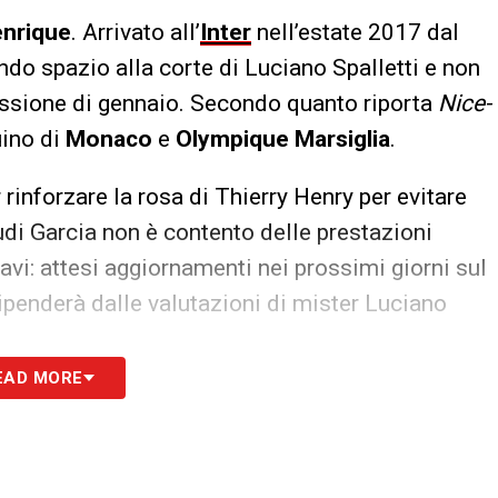
enrique
. Arrivato all’
Inter
nell’estate 2017 dal
ando spazio alla corte di Luciano Spalletti e non
essione di gennaio. Secondo quanto riporta
Nice-
cuino di
Monaco
e
Olympique Marsiglia
.
inforzare la rosa di Thierry Henry per evitare
di Garcia non è contento delle prestazioni
vi: attesi aggiornamenti nei prossimi giorni sul
ipenderà dalle valutazioni di mister Luciano
EAD MORE
S