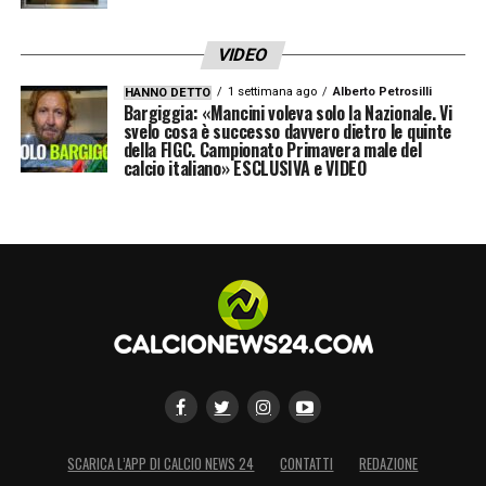
VIDEO
1 settimana ago
Alberto Petrosilli
HANNO DETTO
Bargiggia: «Mancini voleva solo la Nazionale. Vi
svelo cosa è successo davvero dietro le quinte
della FIGC. Campionato Primavera male del
calcio italiano» ESCLUSIVA e VIDEO
SCARICA L’APP DI CALCIO NEWS 24
CONTATTI
REDAZIONE