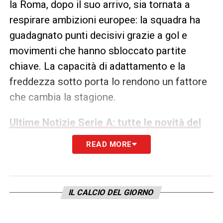
la Roma, dopo il suo arrivo, sia tornata a
respirare ambizioni europee: la squadra ha
guadagnato punti decisivi grazie a gol e
movimenti che hanno sbloccato partite
chiave. La capacità di adattamento e la
freddezza sotto porta lo rendono un fattore
che cambia la stagione.
Ultime Notizie Serie A: tutte le novità del
giorno sul massimo campionato italiano
READ MORE
Un messaggio al campionato: cosa
significa per la Serie A
IL CALCIO DEL GIORNO
Il caso Malen è anche un
segnale politico-
sportivo
. Quando un giocatore arriva a