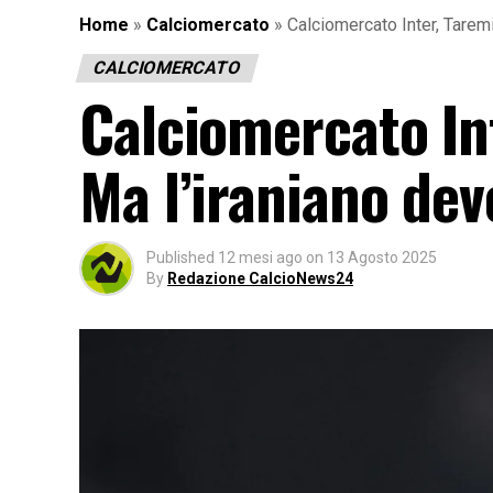
Home
»
Calciomercato
»
Calciomercato Inter, Taremi
CALCIOMERCATO
Calciomercato Int
Ma l’iraniano dev
Published
12 mesi ago
on
13 Agosto 2025
By
Redazione CalcioNews24