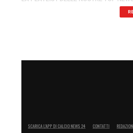
R
SCARICA L’APP DI CALCIO NEWS 24
CONTATTI
REDAZION