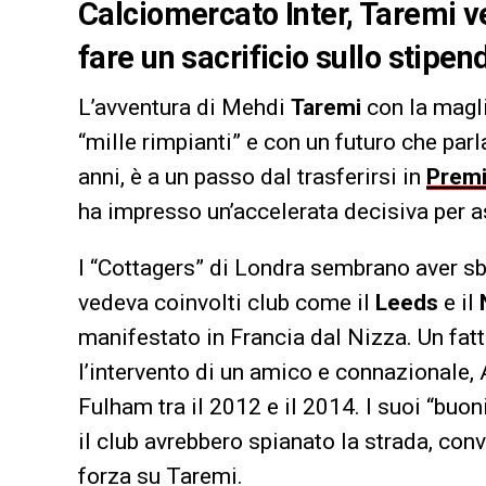
Calciomercato Inter, Taremi v
fare un sacrificio sullo stipe
L’avventura di Mehdi
Taremi
con la magli
“mille rimpianti” e con un futuro che par
anni, è a un passo dal trasferirsi in
Premi
ha impresso un’accelerata decisiva per as
I “Cottagers” di Londra sembrano aver s
vedeva coinvolti club come il
Leeds
e il
manifestato in Francia dal Nizza. Un fatt
l’intervento di un amico e connazionale, 
Fulham tra il 2012 e il 2014. I suoi “buon
il club avrebbero spianato la strada, con
forza su Taremi.