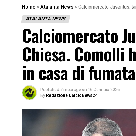
Home
»
Atalanta News
»
Calciomercato Juventus: tant
ATALANTA NEWS
Calciomercato Juv
Chiesa. Comolli h
in casa di fumata 
Published
7 mesi ago
on
16 Gennaio 2026
By
Redazione CalcioNews24