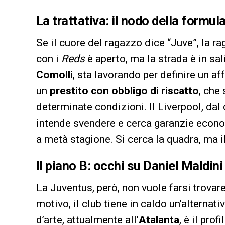
La trattativa: il nodo della formul
Se il cuore del ragazzo dice “Juve”, la ra
con i
Reds
è aperto, ma la strada è in sa
Comolli
, sta lavorando per definire un af
un
prestito con obbligo di riscatto
, che 
determinate condizioni. Il Liverpool, dal 
intende svendere e cerca garanzie economi
a metà stagione. Si cerca la quadra, ma il 
Il piano B: occhi su Daniel Maldini
La Juventus, però, non vuole farsi trovar
motivo, il club tiene in caldo un’alternati
d’arte, attualmente all’
Atalanta
, è il pro