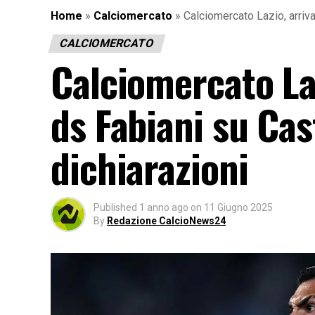
Home
»
Calciomercato
»
Calciomercato Lazio, arriva
CALCIOMERCATO
Calciomercato Laz
ds Fabiani su Cas
dichiarazioni
Published
1 anno ago
on
11 Giugno 2025
By
Redazione CalcioNews24