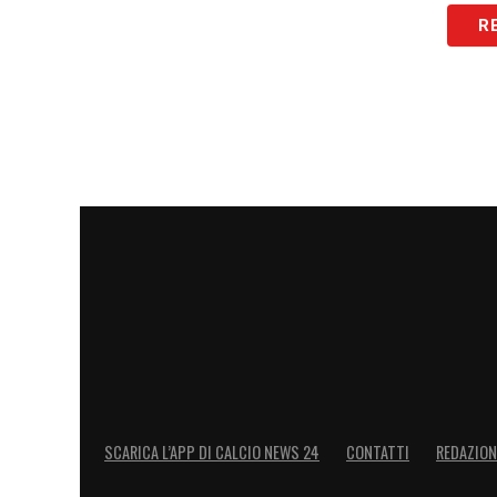
LA PLAYLIST DELLE NOSTRE TOP NEW
R
SCARICA L’APP DI CALCIO NEWS 24
CONTATTI
REDAZION