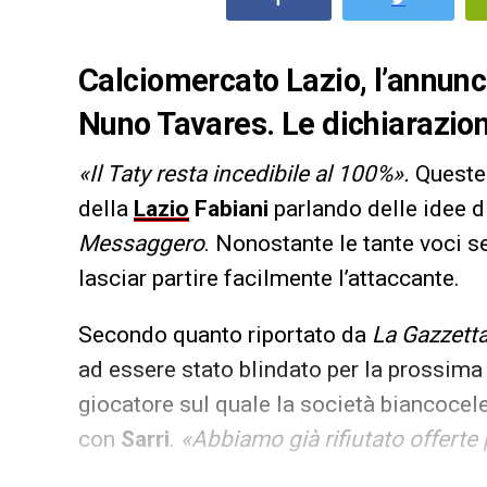
Calciomercato Lazio, l’annunc
Nuno Tavares. Le dichiarazion
«Il Taty resta incedibile al 100%».
Queste 
della
Lazio
Fabiani
parlando delle idee d
Messaggero
. Nonostante le tante voci s
lasciar partire facilmente l’attaccante.
Secondo quanto riportato da
La Gazzetta
ad essere stato blindato per la prossima
giocatore sul quale la società biancocele
con
Sarri
.
«Abbiamo già rifiutato offert