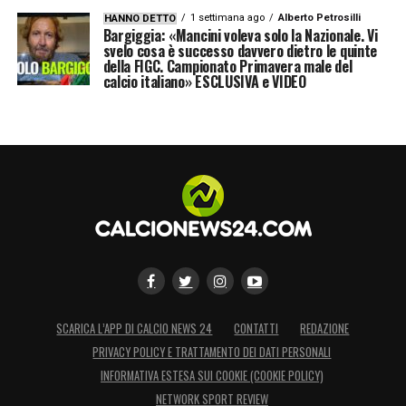
100€ per ogni cartellino in Serie A
1 settimana ago
Alberto Petrosilli
HANNO DETTO
Bargiggia: «Mancini voleva solo la Nazionale. Vi
Per ogni cartellino ottieni 5€ fino a 100€ di
svelo cosa è successo davvero dietro le quinte
bonus scommesse
della FIGC. Campionato Primavera male del
calcio italiano» ESCLUSIVA e VIDEO
Verifica termini e condizioni tramite i
seguenti link:
SCOPRI LA PROMO LOTTOMATICA
SCOPRI LA PROMO GOLDBET
LA PLAYLIST DELLE NOSTRE TOP NEWS
SCARICA L’APP DI CALCIO NEWS 24
CONTATTI
REDAZIONE
PRIVACY POLICY E TRATTAMENTO DEI DATI PERSONALI
INFORMATIVA ESTESA SUI COOKIE (COOKIE POLICY)
NETWORK SPORT REVIEW