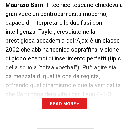
Maurizio Sarri
. Il tecnico toscano chiedeva a
gran voce un centrocampista moderno,
capace di interpretare le due fasi con
intelligenza. Taylor, cresciuto nella
prestigiosa accademia dell’Ajax, è un classe
2002 che abbina tecnica sopraffina, visione
di gioco e tempi di inserimento perfetti (tipici
della scuola “totaalvoetbal”). Può agire sia
da mezzala di qualità che da regista,
offrendo quel dinamismo e quella verticalità
che Sarri considera vitali per il suo 4-3-3.
READ MORE
Sbarco immediato
Non c’è tempo da perdere: il giocatore ha già