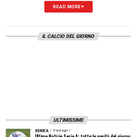
La trattativa rappresenta un nodo cruciale
READ MORE
per il Milan, che dovrà valutare attentamente
il futuro del centravanti spagnolo. Se il
Galatasaray non farà passi indietro, Morata
IL CALCIO DEL GIORNO
potrebbe essere costretto a rimanere in
Turchia, ma l’intervento diretto del Milan
potrebbe cambiare gli equilibri. Le prossime
settimane si preannunciano decisive.
LA PLAYLIST DELLE NOSTRE TOP NEWS
ULTIMISSIME
6 ore ago
SERIE A
Ultime Notizie Serie A: tutte le novità del giorno