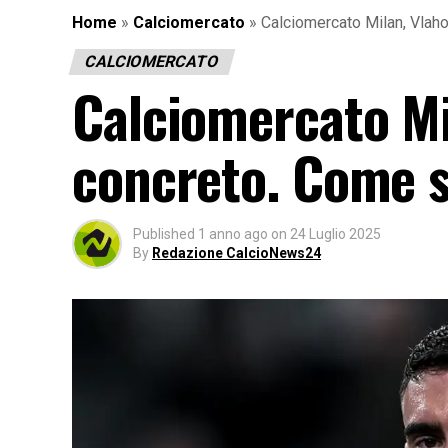
Home
»
Calciomercato
»
Calciomercato Milan, Vlaho
CALCIOMERCATO
Calciomercato Mil
concreto. Come sb
Published
1 anno ago
on
24 Luglio 2025
By
Redazione CalcioNews24