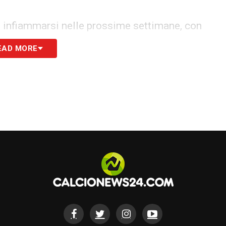
e infiammarsi nelle prossime settimane, con
La dirigenza rossonera è pronta a fare le sue
EAD MORE
za di trovare l’intesa giusta con la Juventus e
fare la differenza in Italia e in Europa.
S