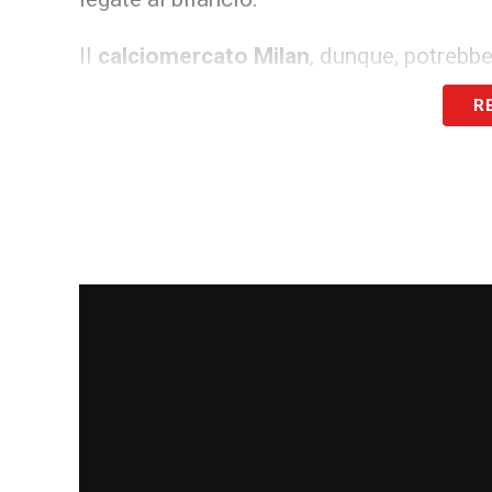
Il
calciomercato Milan
, dunque, potrebb
Vlahovic in cima alla lista dei desideri. 
R
mosse al momento opportuno, nella speran
regalare a Pioli un attaccante in grado di 
LA PLAYLIST DELLE NOSTRE TOP NEW