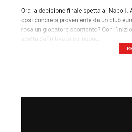
Ora la decisione finale spetta al Napoli. 
così concreta proveniente da un club euro
rosa un giocatore scontento? Con l’inizio
scelta definitiva si stringono.
R
LA PLAYLIST DELLE NOSTRE TOP NEW