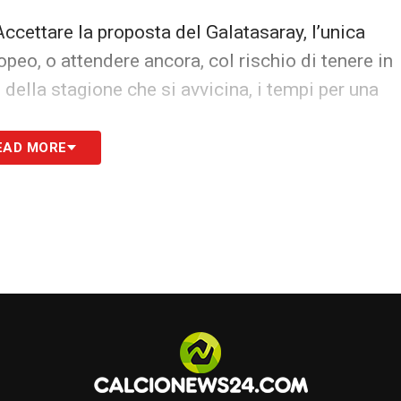
Accettare la proposta del Galatasaray, l’unica
peo, o attendere ancora, col rischio di tenere in
 della stagione che si avvicina, i tempi per una
EAD MORE
S