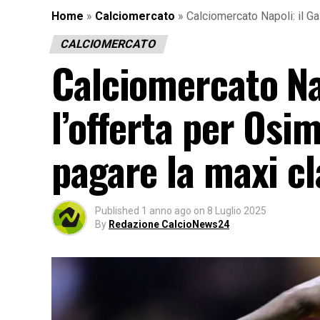
Home
»
Calciomercato
»
Calciomercato Napoli: il Ga
CALCIOMERCATO
Calciomercato Nap
l’offerta per Osi
pagare la maxi cl
Published
1 anno ago
on
8 Luglio 2025
By
Redazione CalcioNews24