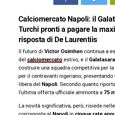
Calciomercato Napoli: il Galat
Turchi pronti a pagare la maxi 
risposta di De Laurentiis
Il futuro di
Victor Osimhen
continua a es
del
calciomercato
estivo, e il
Galatasar
costruire una squadra competitiva per la
per il centravanti nigeriano, presentando
libera del
Napoli
. Secondo quanto riport
l’ultima offerta ufficiale ammonta a
75 m
La novità significativa, però, risiede nel
corrisposta al
Napoli
in
cinque rate annu