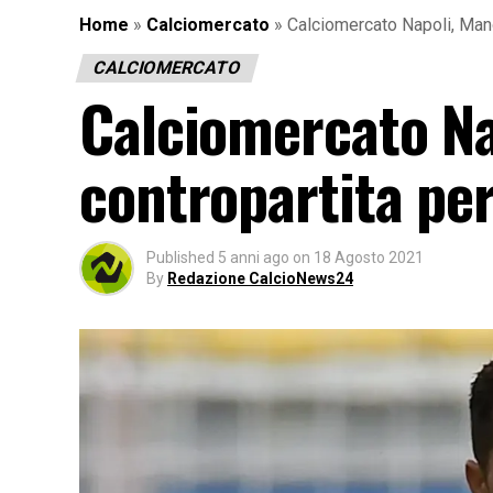
Home
»
Calciomercato
»
Calciomercato Napoli, Mano
CALCIOMERCATO
Calciomercato Na
contropartita pe
Published
5 anni ago
on
18 Agosto 2021
By
Redazione CalcioNews24