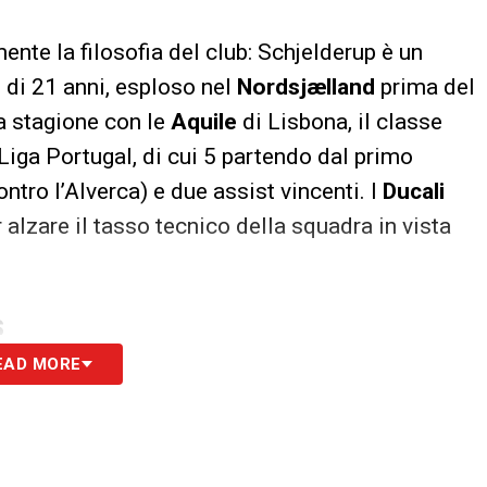
mente la filosofia del club: Schjelderup è un
 di 21 anni, esploso nel
Nordsjælland
prima del
ta stagione con le
Aquile
di Lisbona, il classe
iga Portugal, di cui 5 partendo dal primo
ntro l’Alverca) e due assist vincenti. I
Ducali
 alzare il tasso tecnico della squadra in vista
S
EAD MORE