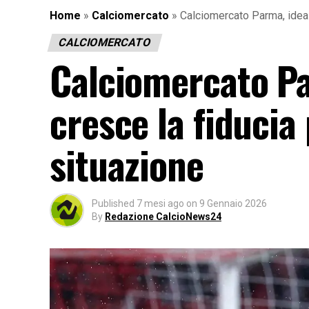
Home
»
Calciomercato
»
Calciomercato Parma, idea S
CALCIOMERCATO
Calciomercato Pa
cresce la fiducia 
situazione
Published
7 mesi ago
on
9 Gennaio 2026
By
Redazione CalcioNews24