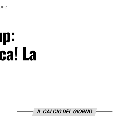
ione
up:
ca! La
IL CALCIO DEL GIORNO