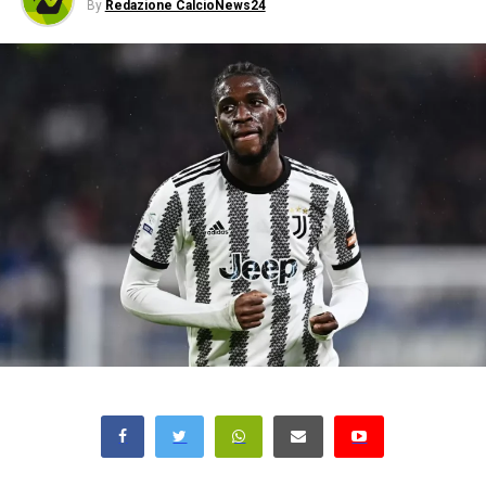
By
Redazione CalcioNews24