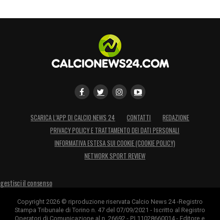
SCARICA L’APP DI CALCIO NEWS 24
CONTATTI
REDAZIONE
PRIVACY POLICY E TRATTAMENTO DEI DATI PERSONALI
INFORMATIVA ESTESA SUI COOKIE (COOKIE POLICY)
NETWORK SPORT REVIEW
gestisci il consenso
Copyright 2026 © riproduzione riservata Calcio News 24 -Registro
Stampa Tribunale di Torino n. 47 del 07/09/2021 - Iscritto al Registro
Operatori di Comunicazione al n. 26692 - P.I.11028660014 - Editore e