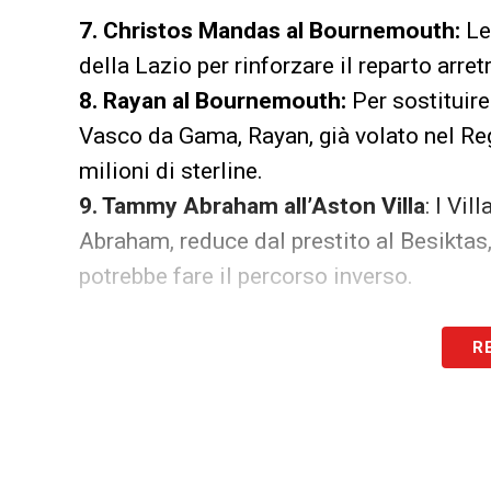
7. Christos Mandas al Bournemouth:
Le 
della Lazio per rinforzare il reparto arret
8. Rayan al Bournemouth:
Per sostituire
Vasco da Gama, Rayan, già volato nel Reg
milioni di sterline.
9. Tammy Abraham all’Aston Villa
: I Vil
Abraham, reduce dal prestito al Besiktas, 
potrebbe fare il percorso inverso.
R
10. Toby Collyer all’Hull City:
Il Manchest
Collyer all’Hull City (Championship), dop
Bromwich è stato interrotto per infortuni