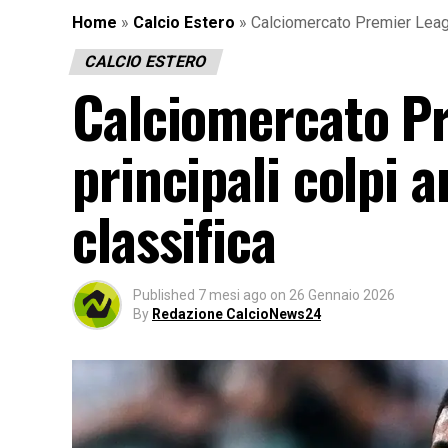
Home
»
Calcio Estero
»
Calciomercato Premier League,
CALCIO ESTERO
Calciomercato Pr
principali colpi a
classifica
Published
7 mesi ago
on
26 Gennaio 2026
By
Redazione CalcioNews24