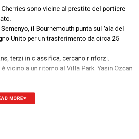
Cherries sono vicine al prestito del portiere
rato.
 Semenyo, il Bournemouth punta sull’ala del
no Unito per un trasferimento da circa 25
lans, terzi in classifica, cercano rinforzi.
è vicino a un ritorno al Villa Park. Yasin Ozcan
EAD MORE
er United potrebbe cedere in prestito il giovane
o che il suo precedente prestito al West
o.