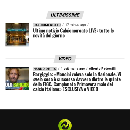
in neroverde in prestito con diritto di riscatto
ULTIMISSIME
fissato tra 2.5 e 3 milioni, e sarà a Milano
nella giornata di lunedì 2 febbraio.
17 minuti ago
Sul fronte
CALCIOMERCATO
Ultime notizie Calciomercato LIVE: tutte le
Juventus
, invece, le ultime ore di mercato si
novità del giorno
trasformano in una corsa contro il tempo: la
priorità resta una punta centrale per Spalletti,
VIDEO
e il nome nuovo è quello di Alexander
1 settimana ago
Alberto Petrosilli
HANNO DETTO
Sorloth
, attaccante dell’Atlético Madrid finito
Bargiggia: «Mancini voleva solo la Nazionale. Vi
svelo cosa è successo davvero dietro le quinte
nelle valutazioni della dirigenza bianconera.
della FIGC. Campionato Primavera male del
calcio italiano» ESCLUSIVA e VIDEO
LEGGI ANCHE
–
Ultime notizie
Calciomercato LIVE: tutte le novità del
giorno