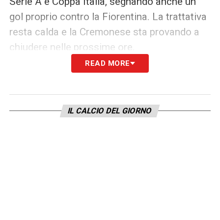
Serie A e Coppa Italia, segnando anche un
gol proprio contro la Fiorentina. La trattativa
resta calda e la Cremonese sta provando a
chiudere nelle prossime ore.
READ MORE
Capitolo Roma:
il club giallorosso e il Bayern
Monaco hanno completato lo scambio dei
documenti per l’operazione
Zaragoza
. Il
IL CALCIO DEL GIORNO
giocatore è atteso in serata per le visite
mediche. L’accordo prevede un prestito con
obbligo di riscatto legato alla qualificazione
in Champions League e al raggiungimento di
un determinato numero di presenze.
Infine, il Sassuolo
ha definito l’arrivo di
Ulisses Garcia
. L’esterno sinistro approderà