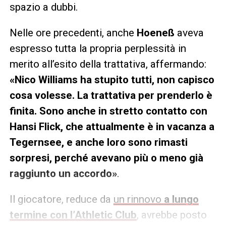
spazio a dubbi.
Nelle ore precedenti, anche
Hoeneß
aveva
espresso tutta la propria perplessità in
merito all’esito della trattativa, affermando:
«Nico Williams ha stupito tutti, non capisco
cosa volesse. La trattativa per prenderlo è
finita. Sono anche in stretto contatto con
Hansi Flick, che attualmente è in vacanza a
Tegernsee, e anche loro sono rimasti
sorpresi, perché avevano più o meno già
raggiunto un accordo»
.
Il giocatore, reduce da
un rinnovo
a lungo
termine con l’Athletic Club
, avrebbe posto