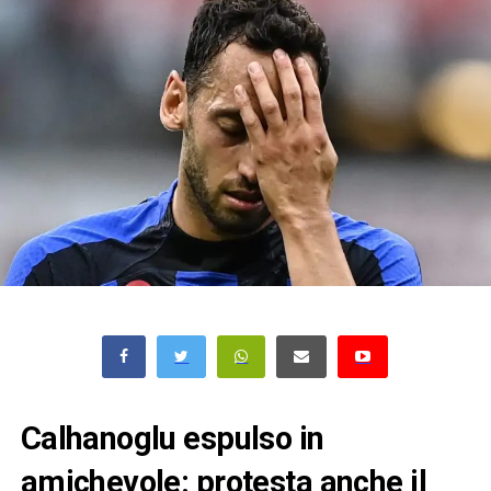
Calhanoglu espulso in
amichevole: protesta anche il