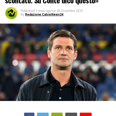
scontato. Su Conte dico questo»
Published
7 mesi ago
on
28 Dicembre 2025
By
Redazione CalcioNews24