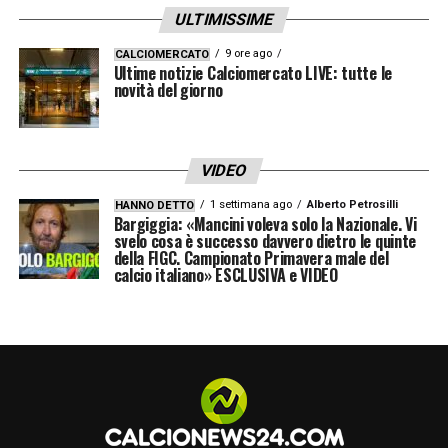
lottare e lavorare ancora di più
».
ULTIMISSIME
LE PAROLE DI CONTE?
9 ore ago
– «
A me quello che
CALCIOMERCATO
Ultime notizie Calciomercato LIVE: tutte le
dice Conte non mi interessa
novità del giorno
».
PER IL 2026
– «
C’è ancora da finire il 2025,
mi mancano ancora 4 giorni. Poi magari alla
VIDEO
prima partita del 2026 vi risponderò.
1 settimana ago
Alberto Petrosilli
HANNO DETTO
Bargiggia: «Mancini voleva solo la Nazionale. Vi
Adesso faccio fatica a pensarci, mi gira la
svelo cosa è successo davvero dietro le quinte
della FIGC. Campionato Primavera male del
testa. Ci vediamo in Inter Bologna? Spero di
calcio italiano» ESCLUSIVA e VIDEO
esserci (ride, ndr)
.
Ci aspetta un gennaio
molto impegnativo
».
LA PLAYLIST DELLE NOSTRE TOP NEWS