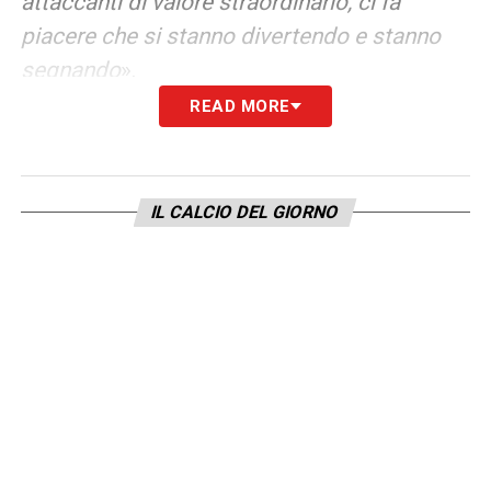
attaccanti di valore straordinario, ci fa
piacere che si stanno divertendo e stanno
segnando
».
READ MORE
IL PRIMO POSTO DELL’INTER NEL 2025
ERA SCONTATO?
– «
Nel calcio niente è
scontato. Per arrivare ad esser competitivi
IL CALCIO DEL GIORNO
bisogna osare. Per ora il campo dice questo
ma non basta. Siamo ancora a dicembre, la
strada è lunga. Vogliamo essere competitivi,
vogliamo lavorare. A volte dobbiamo
combattere contro le ingiustizie e chi pensa
che sia tutto scontato. Stiamo battendo
colpo su colpo, la cosa più importante è che
siamo sempre a testa alta. Siamo pronti a