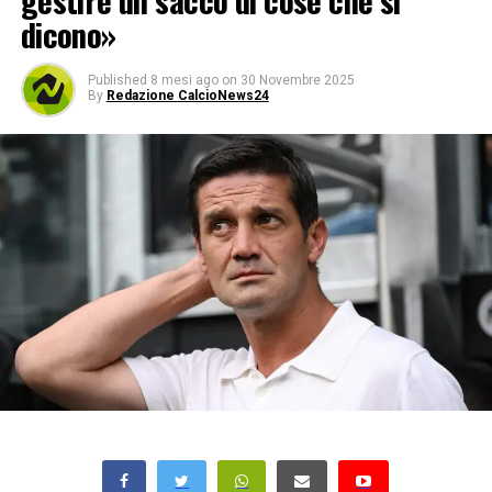
gestire un sacco di cose che si
dicono»
Published
8 mesi ago
on
30 Novembre 2025
By
Redazione CalcioNews24