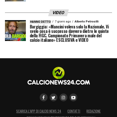
VIDEO
7 giorni ago
Alberto Petrosilli
HANNO DETTO
Bargiggia: «Mancini voleva solo la Nazionale. Vi
svelo cosa è successo davvero dietro le quinte
della FIGC. Campionato Primavera male del
calcio italiano» ESCLUSIVA e VIDEO
SCARICA L’APP DI CALCIO NEWS 24
CONTATTI
REDAZIONE