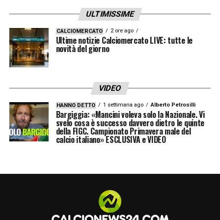
questione molto seria.
ULTIMISSIME
LA PLAYLIST DELLE NOSTRE TOP NEWS
2 ore ago
CALCIOMERCATO
Ultime notizie Calciomercato LIVE: tutte le
novità del giorno
VIDEO
1 settimana ago
Alberto Petrosilli
HANNO DETTO
Bargiggia: «Mancini voleva solo la Nazionale. Vi
svelo cosa è successo davvero dietro le quinte
della FIGC. Campionato Primavera male del
calcio italiano» ESCLUSIVA e VIDEO