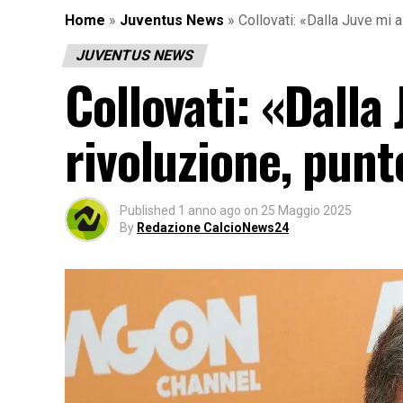
Home
»
Juventus News
»
Collovati: «Dalla Juve mi a
JUVENTUS NEWS
Collovati: «Dalla
rivoluzione, punt
Published
1 anno ago
on
25 Maggio 2025
By
Redazione CalcioNews24