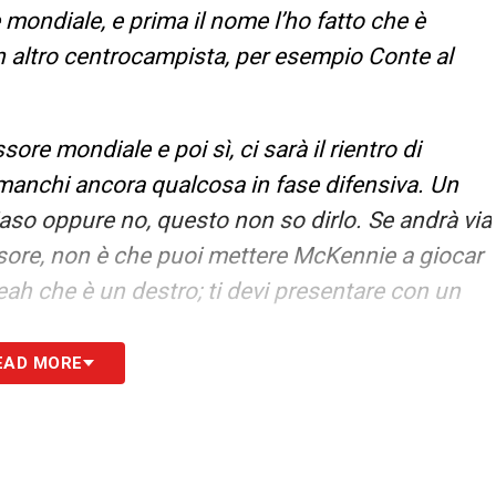
ondiale, e prima il nome l’ho fatto che è
n altro centrocampista, per esempio Conte al
re mondiale e poi sì, ci sarà il rientro di
manchi ancora qualcosa in fase difensiva. Un
aso oppure no, questo non so dirlo. Se andrà via
ssore, non è che puoi mettere McKennie a giocar
ah che è un destro; ti devi presentare con un
EAD MORE
er Vlahovic?
ntusiasmato. Gli allenatori son cambiati, ne son
a ad Allegri, Motta si dava la colpa a Motta,