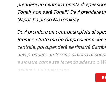
prendere un centrocampista di spessore m
Tonali, non sarà Tonali? Devi prendere u
Napoli ha preso McTominay.
Devi prendere un centrocampista di spesso
Bremer e tutto ma ho l’impressione che 
centrale, poi dipenderà se rimarrà Cambi
devi prendere un terzino sinistro di spe
a sinistra come sta facendo adesso o We
mancino naturale ecco
».
R
Vede un futuro ancora in bianconero p
«
Io devo essere sincero, non mi ha mai e
cambiati tre. C’era Allegri si dava la colp