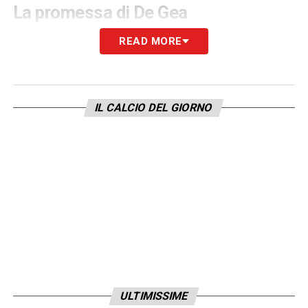
La promessa di De Gea
Anche
David De Gea
ha voluto lasciare il suo
READ MORE
ricordo.
“
Per me era un uomo di grande
umiltà, ha fatto tanto per questo gruppo
“
,
ha detto l’estremo difensore.
“Un abbraccio
IL CALCIO DEL GIORNO
enorme alla famiglia.
Ora siamo ancora più
uniti, sentiamo addosso una responsabilità
ancora più grande per onorarlo sul campo”
.
LA PLAYLIST DELLE NOSTRE TOP NEWS
ULTIMISSIME