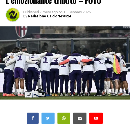
L’emozionante tributo – FOTO
Published
7 mesi ago
on
18 Gennaio 2026
By
Redazione CalcioNews24