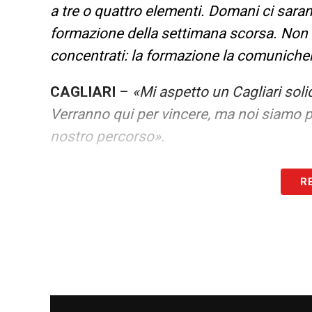
a tre o quattro elementi. Domani ci sara
formazione della settimana scorsa. Non an
concentrati: la formazione la comuniche
CAGLIARI
–
«Mi aspetto un Cagliari soli
Verranno qui per vincere, ma noi siamo p
nostro percorso».
FUTURO
–
«La risposta è sempre la ste
R
settimana mi chiedete la stessa cosa, e i
STAFF
–
«Lo staff per me è fondamental
fiducia. Li ho scelti uno a uno. Anche s
tranquillamente restare. Siamo tutti coin
persone: analisti, preparatori, esperti di