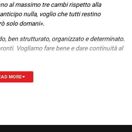
nno al massimo tre cambi rispetto alla
ticipo nulla, voglio che tutti restino
rò solo domani».
do, ben strutturato, organizzato e determinato.
ronti. Vogliamo fare bene e dare continuità al
ssa: nessuna novità, nessuno sviluppo. Ogni
EAD MORE
o vi do la stessa risposta».
e. Sono molto contento di loro, ho grande
e un giorno dovessi andare via, loro possono
volti nel progetto. In tutto siamo quasi 35
 dati. Magari l’anno prossimo servirà qualcuno in