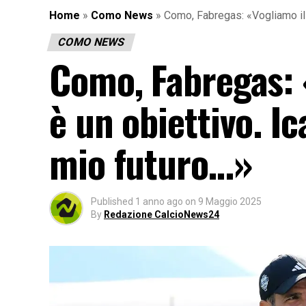
Home
»
Como News
»
Como, Fabregas: «Vogliamo il d
COMO NEWS
Como, Fabregas: 
è un obiettivo. Ic
mio futuro…»
Published
1 anno ago
on
9 Maggio 2025
By
Redazione CalcioNews24