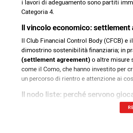
i lavori di adeguamento sono partiti imm
Categoria 4.
Il vincolo economico: settlement
Il Club Financial Control Body (CFCB) e i
dimostrino sostenibilità finanziaria; in 
(settlement agreement)
o altre misure s
come il Como, che hanno investito per cr
un percorso di rientro e attenzione ai co
Il nodo liste: perché servono giocat
Le regole UEFA per la
Lista A
prevedono 
R
“locally trained”
(di cui 4 “club-trained” 
raggiunge questi numeri, la lista viene r