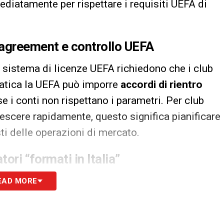
ediatamente per rispettare i requisiti UEFA di
 agreement e controllo UEFA
l sistema di licenze UEFA richiedono che i club
pratica la UEFA può imporre
accordi di rientro
e i conti non rispettano i parametri. Per club
escere rapidamente, questo significa pianificare
sti delle operazioni di mercato.
ori “formati in Italia”
un massimo di 25 giocatori, con
almeno 8
EAD MORE
e 4 “association-trained”); se il club non
idotta automaticamente. In Serie A esiste una