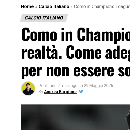
Home
»
Calcio italiano
»
Como in Champions League: 
CALCIO ITALIANO
Como in Champio
realtà. Come adeg
per non essere s
Published
2 mesi ago
on
29 Maggio 2026
By
Andrea Bargione