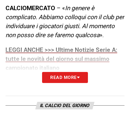
CALCIOMERCATO
– «
In genere è
complicato. Abbiamo colloqui con il club per
individuare i giocatori giusti. Al momento
non posso dire se faremo qualcosa
».
LEGGI ANCHE >>> Ultime Notizie Serie A:
tutte le novità del giorno sul massimo
campionato italiano
READ MORE
PORTIERE
– «
Non ho ancora deciso. Padelli
in porta ha fatto molto bene contro la Lazio
e deciderò a ridosso della partita. Abbiamo
IL CALCIO DEL GIORNO
fiducia in tutti
».
SOLET
– «
Non mi sbilancio visto il problema