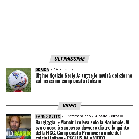
avuto in settimana. Sarà con noi, ma non so
se lo vedremo dal 1′. Porteremo solo chi
potrà giocare e per questo motivo Atta non
ci sarà
».
LA PLAYLIST DELLE NOSTRE TOP NEWS
ULTIMISSIME
14 ore ago
SERIE A
Ultime Notizie Serie A: tutte le novità del giorno
sul massimo campionato italiano
VIDEO
1 settimana ago
Alberto Petrosilli
HANNO DETTO
Bargiggia: «Mancini voleva solo la Nazionale. Vi
svelo cosa è successo davvero dietro le quinte
della FIGC. Campionato Primavera male del
calcio italiano» ESCLUSIVA e VIDEO