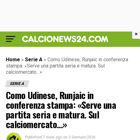
×
Home
»
Serie A
»
Como Udinese, Runjaic in conferenza
stampa: «Serve una partita seria e matura. Sul
calciomercato…»
SERIE A
Como Udinese, Runjaic in
conferenza stampa: «Serve una
partita seria e matura. Sul
calciomercato…»
Published
7 mesi ago
on
2 Gennaio 2026