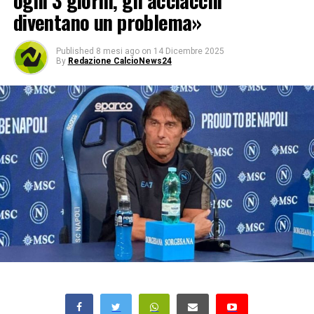
ogni 3 giorni, gli acciacchi
diventano un problema»
Published
8 mesi ago
on
14 Dicembre 2025
By
Redazione CalcioNews24