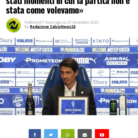
stati momenti in cui la partita non è
stata come volevamo»
Published
7 mesi ago
on
27 Dicembre 2025
By
Redazione CalcioNews24