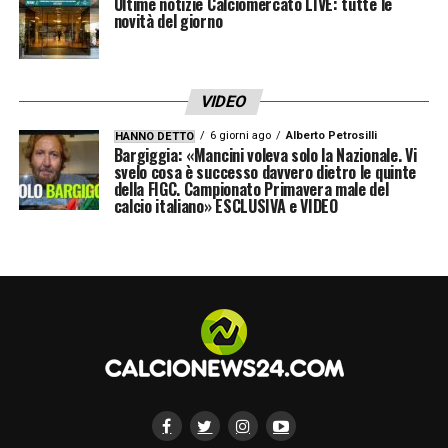
Ultime notizie Calciomercato LIVE: tutte le
LE SCELTE DIFENSIVE
–
«C’era la possibilità
novità del giorno
di far giocare Troilo e Trabucchi, mentre
Delprato non ce l’avrebbe fatta dall’inizio, ma
abbiamo sentito che la scelta giusta fosse
VIDEO
lui».
6 giorni ago
Alberto Petrosilli
HANNO DETTO
Bargiggia: «Mancini voleva solo la Nazionale. Vi
svelo cosa è successo davvero dietro le quinte
UN’IDEA DI CRESCITA
–
«È un’idea di
della FIGC. Campionato Primavera male del
calcio italiano» ESCLUSIVA e VIDEO
crescita».
LE “FOLATE” DEL PARMA
–
«La continuità
nel gioco è molto importante. Le folate
fanno parte del gioco. Dipenderà dalla
nostra velocità il far crescere la squadra in
questi eventi».
PELLEGRINO
–
«Sappiamo cosa ci