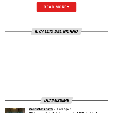
vincere anche le altre partite. Noi proviamo
READ MORE
ad avvicinarci il massimo possibile a quel
risultato e non dobbiamo pensare che
questo basti. Adesso dobbiamo affrontare il
IL CALCIO DEL GIORNO
Sassuolo con la massima umiltà e lavorare
con intensità durante la settimana».
LA FASE DOPO IL GOL
–
«Abbiamo fatto un
po’ di fatica nella pressione. Non è stata una
reazione quella di abbassarci, noi vogliamo
mantenerci alti per segnare ancora e tenere
gli avversari lontani. La partita ha avuto
momenti diversi. Dovremo migliorare quella
ULTIMISSIME
gestione».
1 ora ago
CALCIOMERCATO