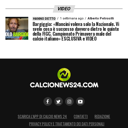
VIDEO
1 settimana ago
Alberto Petrosilli
HANNO DETTO
Bargiggia: «Mancini voleva solo la Nazionale. Vi
svelo cosa è successo davvero dietro le quinte
della FIGC. Campionato Primavera male del
calcio italiano» ESCLUSIVA e VIDEO
SCARICA L’APP DI CALCIO NEWS 24
CONTATTI
REDAZIONE
PRIVACY POLICY E TRATTAMENTO DEI DATI PERSONALI