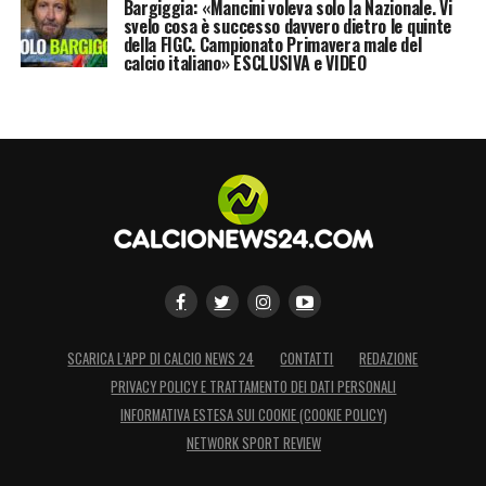
Bargiggia: «Mancini voleva solo la Nazionale. Vi
svelo cosa è successo davvero dietro le quinte
della FIGC. Campionato Primavera male del
calcio italiano» ESCLUSIVA e VIDEO
SCARICA L’APP DI CALCIO NEWS 24
CONTATTI
REDAZIONE
PRIVACY POLICY E TRATTAMENTO DEI DATI PERSONALI
INFORMATIVA ESTESA SUI COOKIE (COOKIE POLICY)
NETWORK SPORT REVIEW