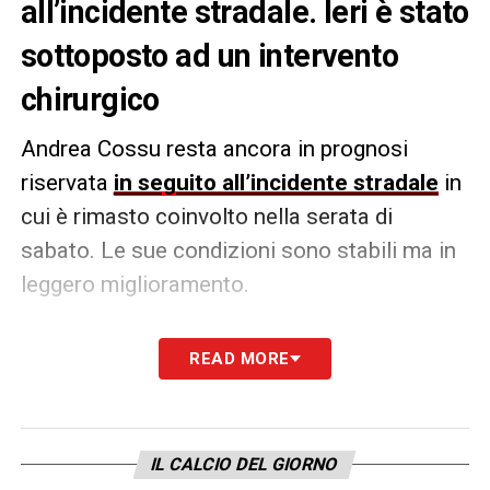
all’incidente stradale. Ieri è stato
sottoposto ad un intervento
chirurgico
Andrea Cossu resta ancora in prognosi
riservata
in seguito all’incidente stradale
in
cui è rimasto coinvolto nella serata di
sabato. Le sue condizioni sono stabili ma in
leggero miglioramento.
Secondo quanto riferito da Sky Sport, il
READ MORE
dirigente del
Cagliari
nella serata di ieri è
stato sottoposto ad un intervento chirurgico
con tecnica mini invasiva sul polmone
IL CALCIO DEL GIORNO
sinistro per valutare i punti di sanguinamento