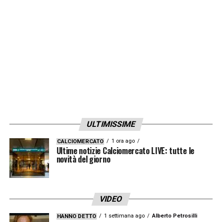
in seguito alle forti contusioni rimediate
nell’incidente.
LA PLAYLIST DELLE NOSTRE TOP NEWS
ULTIMISSIME
1 ora ago
CALCIOMERCATO
Ultime notizie Calciomercato LIVE: tutte le
novità del giorno
VIDEO
1 settimana ago
Alberto Petrosilli
HANNO DETTO