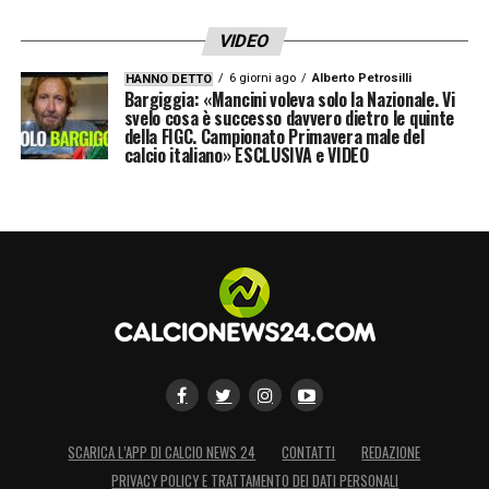
VIDEO
6 giorni ago
Alberto Petrosilli
HANNO DETTO
Bargiggia: «Mancini voleva solo la Nazionale. Vi
svelo cosa è successo davvero dietro le quinte
della FIGC. Campionato Primavera male del
calcio italiano» ESCLUSIVA e VIDEO
SCARICA L’APP DI CALCIO NEWS 24
CONTATTI
REDAZIONE
PRIVACY POLICY E TRATTAMENTO DEI DATI PERSONALI