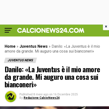
×
Home
»
Juventus News
»
Danilo: «La Juventus è il mio
amore da grande. Mi auguro una cosa sui bianconeri»
JUVENTUS NEWS
Danilo: «La Juventus è il mio amore
da grande. Mi auguro una cosa sui
bianconeri»
Published
8 mesi ago
on
16 Dicembre 2025
By
Redazione CalcioNews24