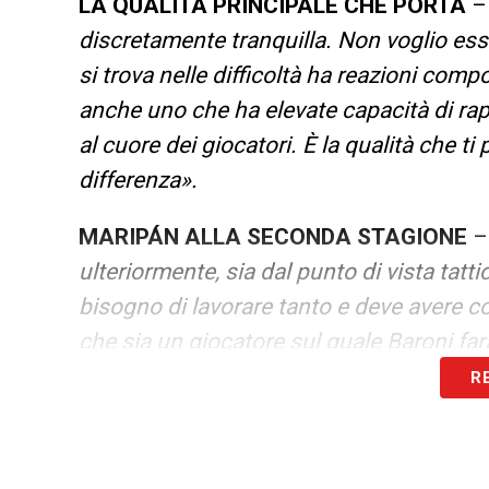
LA QUALITÀ PRINCIPALE CHE PORTA
discretamente tranquilla. Non voglio ess
si trova nelle difficoltà ha reazioni com
anche uno che ha elevate capacità di rapp
al cuore dei giocatori. È la qualità che ti
differenza».
MARIPÁN ALLA SECONDA STAGIONE
ulteriormente, sia dal punto di vista tatti
bisogno di lavorare tanto e deve avere c
che sia un giocatore sul quale Baroni fa
R
L’UOMO SU CUI PUNTA PER IL SALTO D
spero fortemente che sia l’anno del suo d
dimostrare di essere in grado di far balla