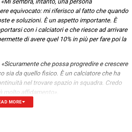
–
«Mi sembra, intanto, una persona
ere equivocato: mi riferisco al fatto che quando
poste e soluzioni. È un aspetto importante. È
ortarsi con i calciatori e che riesce ad arrivare
 permette di avere quel 10% in più per fare poi la
–
«Sicuramente che possa progredire e crescere
co sia da quello fisico. È un calciatore che ha
ontinuità nel trovare spazio in squadra. Credo
rà molto affidamento».
EAD MORE
I QUALITÀ
–
«Punto con decisione su Casadei e
efinitivo salto di qualità. Casadei deve
re tutta la squadra».