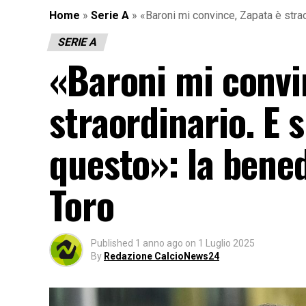
Home
»
Serie A
»
«Baroni mi convince, Zapata è stra
SERIE A
«Baroni mi convi
straordinario. E
questo»: la bened
Toro
Published
1 anno ago
on
1 Luglio 2025
By
Redazione CalcioNews24